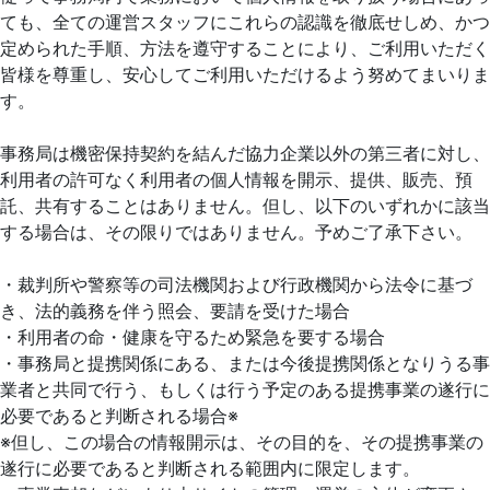
ても、全ての運営スタッフにこれらの認識を徹底せしめ、かつ
定められた手順、方法を遵守することにより、ご利用いただく
皆様を尊重し、安心してご利用いただけるよう努めてまいりま
す。
事務局は機密保持契約を結んだ協力企業以外の第三者に対し、
利用者の許可なく利用者の個人情報を開示、提供、販売、預
託、共有することはありません。但し、以下のいずれかに該当
する場合は、その限りではありません。予めご了承下さい。
・裁判所や警察等の司法機関および行政機関から法令に基づ
き、法的義務を伴う照会、要請を受けた場合
・利用者の命・健康を守るため緊急を要する場合
・事務局と提携関係にある、または今後提携関係となりうる事
業者と共同で行う、もしくは行う予定のある提携事業の遂行に
必要であると判断される場合※
※但し、この場合の情報開示は、その目的を、その提携事業の
遂行に必要であると判断される範囲内に限定します。