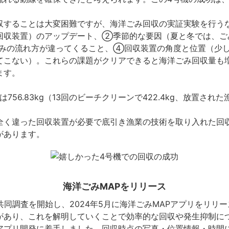
収することは大変困難ですが、海洋ごみ回収の実証実験を行う
回収装置）のアップデート、②季節的な要因（夏と冬では、ご
みの流れ方が違ってくること、④回収装置の角度と位置（少
てこない）。これらの課題がクリアできると海洋ごみ回収量も
ます。
756.83kg（13回のビーチクリーンで422.4kg、放置され
全く違った回収装置が必要で底引き漁業の技術を取り入れた回
があります。
海洋ごみMAPをリリース
の共同調査を開始し、2024年5月に海洋ごみMAPアプリをリリ
があり、これを解明していくことで効率的な回収や発生抑制に
アプリ開発に着手しました。回収時点の写真・位置情報・時間