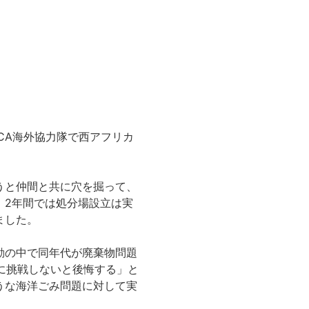
CA海外協力隊で西アフリカ
うと仲間と共に穴を掘って、
、2年間では処分場設立は実
ました。
動の中で同年代が廃棄物問題
に挑戦しないと後悔する」と
のような海洋ごみ問題に対して実