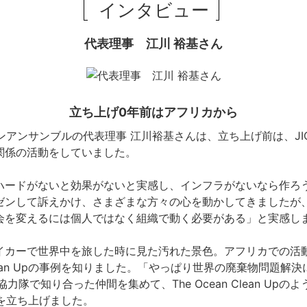
インタビュー
代表理事 江川 裕基さん
立ち上げ0年前はアフリカから
ンアンサンブルの代表理事 江川裕基さんは、立ち上げ前は、JI
関係の活動をしていました。
ハードがないと効果がないと実感し、インフラがないなら作ろ
ゼンして訴えかけ、さまざまな方々の心を動かしてきましたが
会を変えるには個人ではなく組織で動く必要がある」と実感し
イカーで世界中を旅した時に見た汚れた景色。アフリカでの活
an Up
の事例を知りました。「やっぱり世界の廃棄物問題解決
協力隊で知り合った仲間を集めて、The Ocean Clean Up
を立ち上げました。