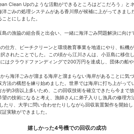
cean Clean Upのような活動ができるところはどこだろう
海洋ごみの処理システムがある香川県が候補に上がってきまし
ることにしました。
豆島の漁協の組合長と出会い、一緒に海洋ごみ問題解決に向け
の仕方、ビーチクリーンと環境教育事業を地道にやり、転機が訪
採択されたことでした。この頃から江川さんは、小豆島に移住しま
月にはクラウドファンディングで200万円を達成し、団体の船
動から海洋ごみが溜まる海岸と溜まらない海岸があることに気
収方法の構想を練り始めました。世界では海岸に打ち上がって
方が約3倍以上多いため、この回収技術を確立できたら今まで
の技術になると考え、漁師さんに弟子入りし漁具の修理方法を学び、
換したり、大学に問い合わせたりしながら回収装置製作を開始し
実証実験ができました。
嬉しかった4号機での回収の成功