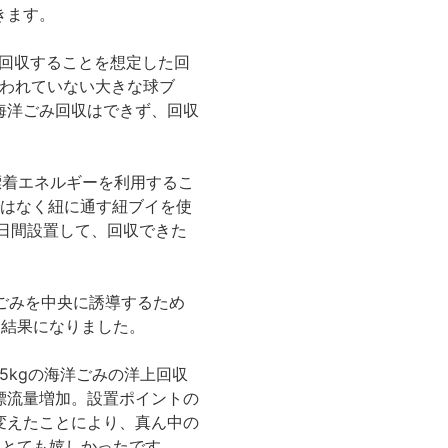
きます。
、回収することを想定した回
使われていない大きな球ブ
海洋ごみ回収はできず、回収
漂着エネルギーを利用するこ
ではなく紐に通す紐ブイを使
日間設置して、回収できた
ごみを中央に誘導するため
う結果になりました。
5kgの海洋ごみの洋上回収
漂流量増加。設置ポイントの
変えたことにより、真ん中の
、とても嬉しかったです。