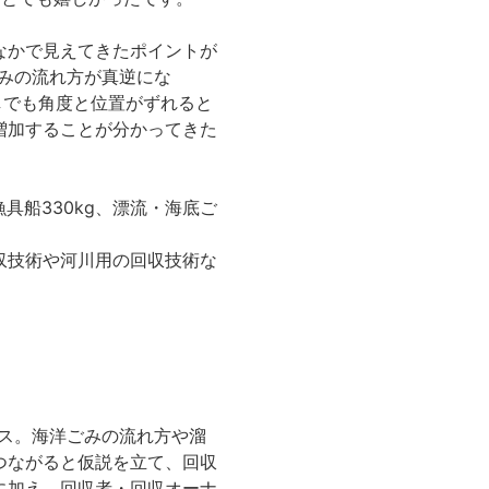
なかで見えてきたポイントが
みの流れ方が真逆にな
しでも角度と位置がずれると
増加することが分かってきた
た漁具船330kg、漂流・海底ご
収技術や河川用の回収技術な
ース。海洋ごみの流れ方や溜
つながると仮説を立て、回収
に加え、回収者・回収オーナ