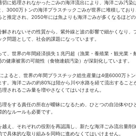
適切に処理されなかったごみの海洋流出により、海洋ごみ汚染は
と、3000万トンの海洋プラスチックごみが世界に堆積しており
ると推定され、2050年には魚よりも海洋ごみが多くなるほど
分解されないその性質から、紫外線と波の影響で細かくなり、
ック問題として、社会的課題になっています。
って、世界の年間経済損失１兆円超（漁業・養殖業・観光業・
人間の健康被害の可能性（食物連鎖汚染）が深刻化しています。
ートによると、世界の年間プラスチック総生産量は4億6000万トン
ます。海洋ごみの約80%は陸から川や水路を経て流出すること
処理されるごみ量を増やさなくてはいけません。
処理をする責任の所在が曖昧になるため、ひとつの自治体やひ
際的なルールも必要です。
を越え、それぞれの役割を再認識し、新たな海洋ごみ流出量削
的で具体的な取り組みを同時に進めなくてはいけません。