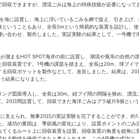
で回収できますが、漂流ごみは海上の特殊技能が必要になって
置を海に設置し、海上に浮いているごみを網で捉え、引き上げ
験ということもあり、全長5mという簡易的な装置を設計し、
縫い合わせ、製作しました。実証実験の結果として、一号機で
が溜まるHOT SPOT海岸の前に設置し、潮流や風等の自然の
た回収装置です。1号機の課題を踏まえ、全長は20m、球ブイ
する回収ポケットを製作などして、改良しました。結果は、20
いう結果になりました。
リング図面導入し、全長は30m。紐ブイ間の間隔を狭め、漂流
置。20日間設置して、回収できた海洋ごみはプラ破片8個とい
に支えられ、無事20日の実証実験を完了することができ、約1.
た。成功の要因は、季節風の変化により、設置ポイントのごみ
れてくるルート上に回収装置を設置。回収装置の角度を鋭角に
流れる動線を確保できたと考えられます。この4号機の成功は